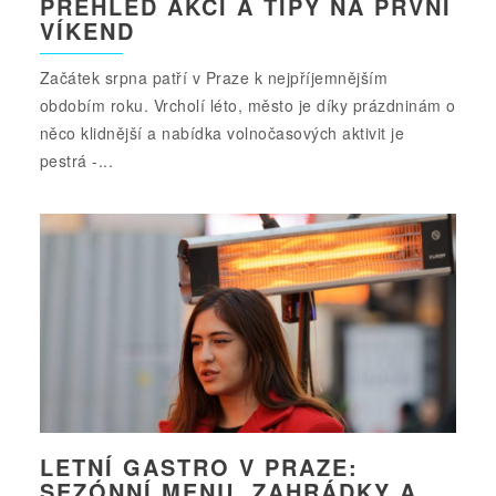
PŘEHLED AKCÍ A TIPY NA PRVNÍ
VÍKEND
Začátek srpna patří v Praze k nejpříjemnějším
obdobím roku. Vrcholí léto, město je díky prázdninám o
něco klidnější a nabídka volnočasových aktivit je
pestrá -...
LETNÍ GASTRO V PRAZE:
SEZÓNNÍ MENU, ZAHRÁDKY A