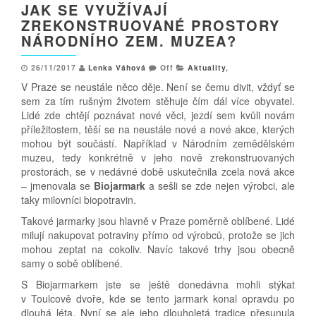
JAK SE VYUŽÍVAJÍ
ZREKONSTRUOVANÉ PROSTORY
NÁRODNÍHO ZEM. MUZEA?
26/11/2017
Lenka Váhová
Off
Aktuality
,
V Praze se neustále něco děje. Není se čemu divit, vždyť se
sem za tím rušným životem stěhuje čím dál více obyvatel.
Lidé zde chtějí poznávat nové věci, jezdí sem kvůli novám
příležitostem, těší se na neustále nové a nové akce, kterých
mohou být součástí. Například v Národním zemědělském
muzeu, tedy konkrétně v jeho nově zrekonstruovaných
prostorách, se v nedávné době uskutečnila zcela nová akce
– jmenovala se
Biojarmark
a sešli se zde nejen výrobci, ale
taky milovníci biopotravin.
Takové jarmarky jsou hlavně v Praze poměrně oblíbené. Lidé
milují nakupovat potraviny přímo od výrobců, protože se jich
mohou zeptat na cokoliv. Navíc takové trhy jsou obecně
samy o sobě oblíbené.
S Biojarmarkem jste se ještě donedávna mohli stýkat
v Toulcově dvoře, kde se tento jarmark konal opravdu po
dlouhá léta. Nyní se ale jeho dlouholetá tradice přesunula