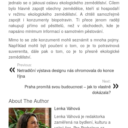
jednalo se o jakousi oslavu ekologického zemědělství. Cílem
bylo hlavně zapojit všechny zemědělce, kteří si hospodaří
v režimu ekologického zemědělství. A chtěli samozřejmě
zapojit i konzumenty biopotravin. Ti přece jenom raději
nakupují přímo od pěstitelů, než v obchodech, kde je
napsáno minimum informací o samotném pěstování.
Mimo to se zde konzumenti mohli seznámit s mnoha pojmy.
Například mohli být poučeni o tom, co je to potravinová
suverenita, dále pak o tom, co je to přesně ekologické
zemědělství.
Previous:
Netradiční výstava designu nás ohromovala do konce
října
Next:
Praha promítá svou budoucnost – jak to vlastně
dokázala?
About The Author
Lenka Váhová
Lenka Váhová je redaktorka
zaměřená na bydlení, kulturu a
volný čas. Pro Prahalove.cz