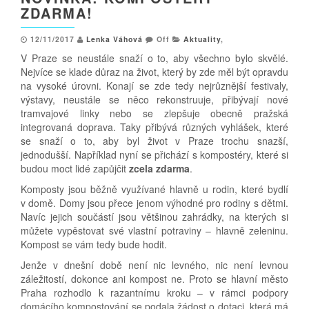
ZDARMA!
12/11/2017
Lenka Váhová
Off
Aktuality
,
V Praze se neustále snaží o to, aby všechno bylo skvělé.
Nejvíce se klade důraz na život, který by zde měl být opravdu
na vysoké úrovni. Konají se zde tedy nejrůznější festivaly,
výstavy, neustále se něco rekonstruuje, přibývají nové
tramvajové linky nebo se zlepšuje obecně pražská
integrovaná doprava. Taky přibývá různých vyhlášek, které
se snaží o to, aby byl život v Praze trochu snazší,
jednodušší. Například nyní se přichází s kompostéry, které si
budou moct lidé zapůjčit
zcela zdarma
.
Komposty jsou běžně využívané hlavně u rodin, které bydlí
v domě. Domy jsou přece jenom výhodné pro rodiny s dětmi.
Navíc jejich součástí jsou většinou zahrádky, na kterých si
můžete vypěstovat své vlastní potraviny – hlavně zeleninu.
Kompost se vám tedy bude hodit.
Jenže v dnešní době není nic levného, nic není levnou
záležitostí, dokonce ani kompost ne. Proto se hlavní město
Praha rozhodlo k razantnímu kroku – v rámci podpory
domácího kompostování se podala žádost o dotaci, která má