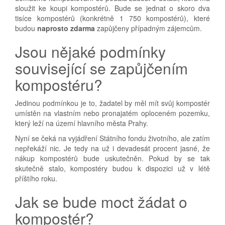
sloužit ke koupi kompostérů. Bude se jednat o skoro dva
tisíce kompostérů (konkrétně 1 750 kompostérů), které
budou
naprosto zdarma
zapůjčeny případným zájemcům.
Jsou nějaké podmínky
související se zapůjčením
kompostéru?
Jedinou podmínkou je to, žadatel by měl mít svůj kompostér
umístěn na vlastním nebo pronajatém oploceném pozemku,
který leží na území hlavního města Prahy.
Nyní se čeká na vyjádření Státního fondu životního, ale zatím
nepřekáží nic. Je tedy na už i devadesát procent jasné, že
nákup kompostérů bude uskutečněn. Pokud by se tak
skutečně stalo, kompostéry budou k dispozici už v létě
příštího roku.
Jak se bude moct žádat o
kompostér?