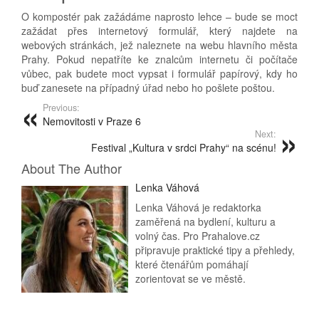
O kompostér pak zažádáme naprosto lehce – bude se moct
zažádat přes internetový formulář, který najdete na
webových stránkách, jež naleznete na webu hlavního města
Prahy. Pokud nepatříte ke znalcům internetu či počítače
vůbec, pak budete moct vypsat i formulář papírový, kdy ho
buď zanesete na případný úřad nebo ho pošlete poštou.
Previous:
Nemovitosti v Praze 6
Next:
Festival „Kultura v srdci Prahy“ na scénu!
About The Author
Lenka Váhová
Lenka Váhová je redaktorka
zaměřená na bydlení, kulturu a
volný čas. Pro Prahalove.cz
připravuje praktické tipy a přehledy,
které čtenářům pomáhají
zorientovat se ve městě.