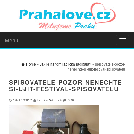
Menu
Toggl
naviga
Home
»
Jak je na tom radlická radikála?
» spisovatele-pozor-
nenechte-si-ujit-festival-spisovatelu
SPISOVATELE-POZOR-NENECHTE-
SI-UJIT-FESTIVAL-SPISOVATELU
16/10/2017
Lenka Váhová
0