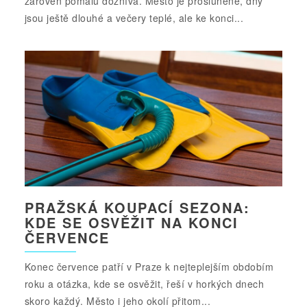
zároveň pomalu doznívá. Město je prosluněné, dny
jsou ještě dlouhé a večery teplé, ale ke konci...
PRAŽSKÁ KOUPACÍ SEZONA:
KDE SE OSVĚŽIT NA KONCI
ČERVENCE
Konec července patří v Praze k nejteplejším obdobím
roku a otázka, kde se osvěžit, řeší v horkých dnech
skoro každý. Město i jeho okolí přitom...