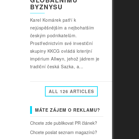
BYZNYSU
Karel Komárek patří k
nejúspěšnějším a nejbohatším
českým podnikatelům.
Prostřednictvím své investiční
skupiny KKCG ovládá loterijní
impérium Allwyn, jehož jádrem je
tradiční česká Sazka, a...
ALL 126 ARTICLES
MÁTE ZÁJEM O REKLAMU?
Chcete zde publikovat PR článek?
Chcete poslat seznam magazínů?