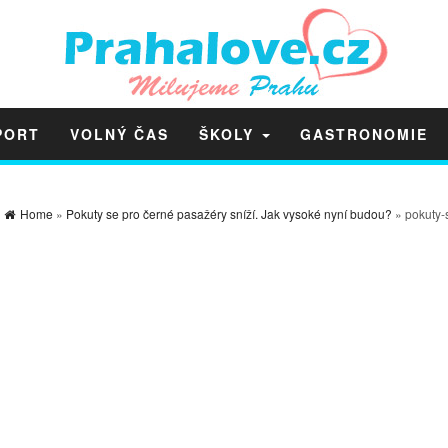
PORT
VOLNÝ ČAS
ŠKOLY
GASTRONOMIE
Home
»
Pokuty se pro černé pasažéry sníží. Jak vysoké nyní budou?
» pokuty-s