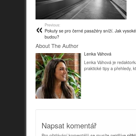
Previous:
Pokuty se pro černé pasažéry sníží. Jak vysoké
budou?
About The Author
Lenka Váhová
Lenka Váhová je redaktorka
praktické tipy a přehledy,
Napsat komentář
Pro přidávání komentářů se musíte nejdříve
přihl