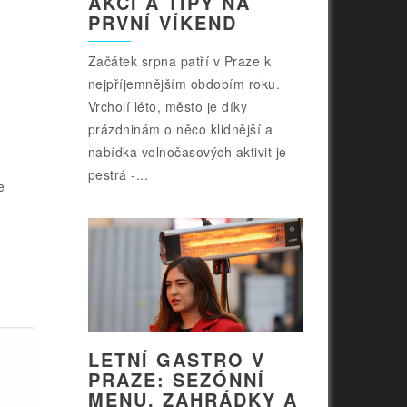
AKCÍ A TIPY NA
PRVNÍ VÍKEND
Začátek srpna patří v Praze k
nejpříjemnějším obdobím roku.
Vrcholí léto, město je díky
prázdninám o něco klidnější a
nabídka volnočasových aktivit je
pestrá -...
e
LETNÍ GASTRO V
PRAZE: SEZÓNNÍ
MENU, ZAHRÁDKY A