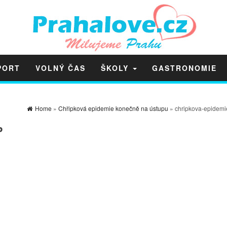
PORT
VOLNÝ ČAS
ŠKOLY
GASTRONOMIE
Home
»
Chřipková epidemie konečně na ústupu
» chripkova-epidemi
P