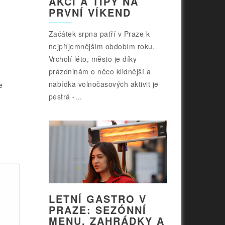
AKCÍ A TIPY NA
PRVNÍ VÍKEND
Začátek srpna patří v Praze k
nejpříjemnějším obdobím roku.
Vrcholí léto, město je díky
prázdninám o něco klidnější a
nabídka volnočasových aktivit je
e
pestrá -...
LETNÍ GASTRO V
PRAZE: SEZÓNNÍ
MENU, ZAHRÁDKY A