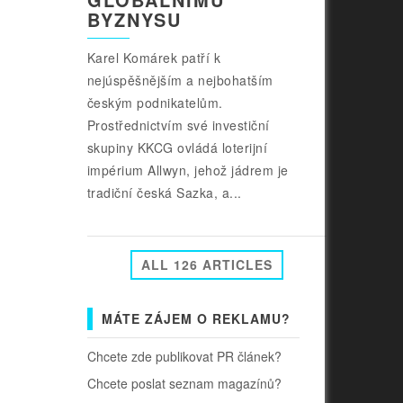
BYZNYSU
Karel Komárek patří k
nejúspěšnějším a nejbohatším
českým podnikatelům.
Prostřednictvím své investiční
skupiny KKCG ovládá loterijní
impérium Allwyn, jehož jádrem je
tradiční česká Sazka, a...
ALL 126 ARTICLES
MÁTE ZÁJEM O REKLAMU?
Chcete zde publikovat PR článek?
Chcete poslat seznam magazínů?