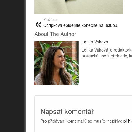
Previous:
Chřipková epidemie konečně na ústupu
About The Author
Lenka Váhová
Lenka Váhová je redaktorka
praktické tipy a přehledy,
Napsat komentář
Pro přidávání komentářů se musíte nejdříve
přihl