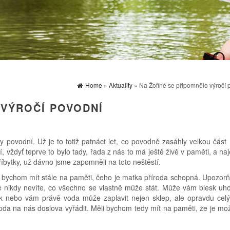
Home
»
Aktuality
» Na Žofíně se připomnělo výročí 
 VÝROČÍ POVODNÍ
povodní. Už je to totiž patnáct let, co povodně zasáhly velkou část 
, vždyť teprve to bylo tady, řada z nás to má ještě živě v paměti, a n
příbytky, už dávno jsme zapomněli na toto neštěstí.
i bychom mít stále na paměti, čeho je matka příroda schopná. Upozorň
že nikdy nevíte, co všechno se vlastně může stát. Může vám blesk uho
k nebo vám právě voda může zaplavit nejen sklep, ale opravdu cel
oda na nás doslova vyřádit. Měli bychom tedy mít na paměti, že je mo