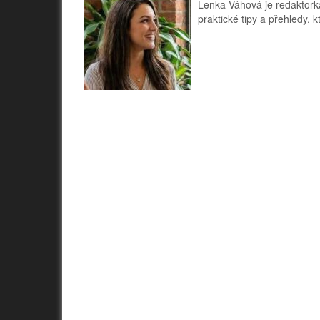
Lenka Váhová je redaktorka
praktické tipy a přehledy,