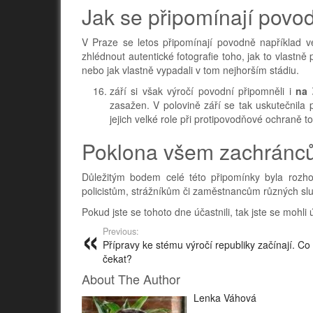
Jak se připomínají povo
V Praze se letos připomínají povodně například v
zhlédnout autentické fotografie toho, jak to vlastně
nebo jak vlastně vypadali v tom nejhorším stádiu.
září si však výročí povodní připomněli i
na 
zasažen. V polovině září se tak uskutečnila
jejich velké role při protipovodňové ochraně 
Poklona všem zachránc
Důležitým bodem celé této připomínky byla rozh
policistům, strážníkům či zaměstnancům různých služ
Pokud jste se tohoto dne účastnili, tak jste se mohli 
Previous:
Přípravy ke stému výročí republiky začínají. 
čekat?
About The Author
Lenka Váhová