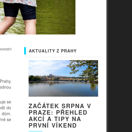
povodní
AKTUALITY Z PRAHY
Prahy.
ajednou
uje se
ZAČÁTEK SRPNA V
dit do
PRAZE: PŘEHLED
ý dům.
AKCÍ A TIPY NA
žné se
PRVNÍ VÍKEND