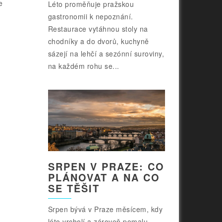
e
Léto proměňuje pražskou
gastronomii k nepoznání.
Restaurace vytáhnou stoly na
chodníky a do dvorů, kuchyně
sázejí na lehčí a sezónní suroviny,
na každém rohu se...
SRPEN V PRAZE: CO
PLÁNOVAT A NA CO
SE TĚŠIT
Srpen bývá v Praze měsícem, kdy
léto vrcholí a zároveň pomalu