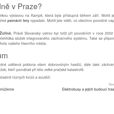
dně v Praze?
elkou výstavou na Kampě, která byla přístupná během září. Mohli js
 před
patnácti lety
vypadalo. Mohli jste vidět, co všechno povodně nap
Žofíně.
Právě Slovanský ostrov byl totiž při povodních v roce 2002 
 přehlídka složek integrovaného záchranného systému. Také se připom
tohoto našeho hlavního města.
ům
odně udělená poklona všem dobrovolným hasičů, dále také záchra
eb, kteří pomáhali při této velké pražské katastrofě.
účastnit různých kvízů a soutěží.
Nex
Co můžeme
Elektrobusy a jejich budoucí tra