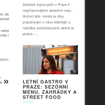
Začátek srpna patří v Praze k
nejpříjemnějším obdobím roku.
te tak
Vrcholí léto, město je díky
áchali
prázdninám o něco klidnější a
nabídka volnočasových aktivit je
velice
pestrá -...
něly i
nářům,
t:
LETNÍ GASTRO V
sa
PRAZE: SEZÓNNÍ
MENU, ZAHRÁDKY A
STREET FOOD