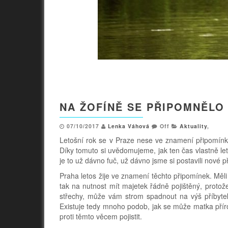
NA ŽOFÍNĚ SE PŘIPOMNĚLO
07/10/2017
Lenka Váhová
Off
Aktuality
,
Letošní rok se v Praze nese ve znamení připomínky 
Díky tomuto si uvědomujeme, jak ten čas vlastně letí
je to už dávno fuč, už dávno jsme si postavili nové 
Praha letos žije ve znamení těchto připomínek. Měl
tak na nutnost mít majetek řádně pojištěný, proto
střechy, může vám strom spadnout na výš příbyte
Existuje tedy mnoho podob, jak se může matka přír
proti těmto věcem pojistit.