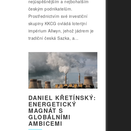
nejúspěšnějším a nejbohatším
českým podnikatelům.
Prostřednictvím své investiční
skupiny KKCG ovládá loterijní
impérium Allwyn, jehož jádrem je
tradiční česká Sazka, a...
DANIEL KŘETÍNSKÝ:
ENERGETICKÝ
MAGNÁT S
GLOBÁLNÍMI
AMBICEMI