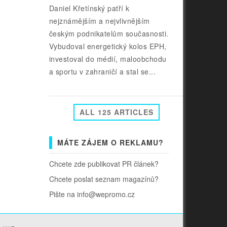
Daniel Křetínský patří k
nejznámějším a nejvlivnějším
českým podnikatelům současnosti.
Vybudoval energetický kolos EPH,
investoval do médií, maloobchodu
a sportu v zahraničí a stal se...
ALL 125 ARTICLES
MÁTE ZÁJEM O REKLAMU?
Chcete zde publikovat PR článek?
Chcete poslat seznam magazínů?
Pište na info@wepromo.cz